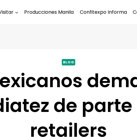
Visitar
Producciones Manila
Confitexpo Informa
C
BLOG
mexicanos dem
iatez de parte 
retailers