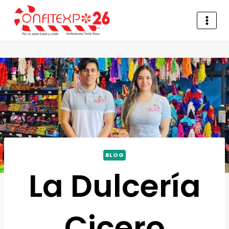
BLOG
La Dulcería
Cicero