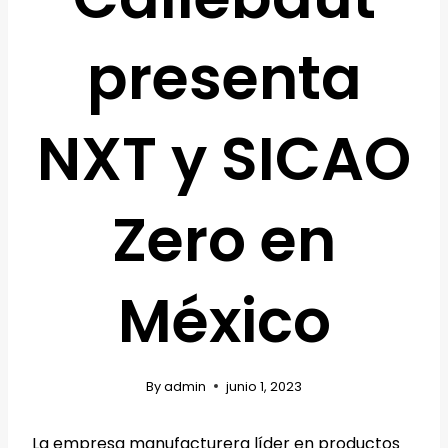
presenta
NXT y SICAO
Zero en
México
By
admin
junio 1, 2023
La empresa manufacturera líder en productos