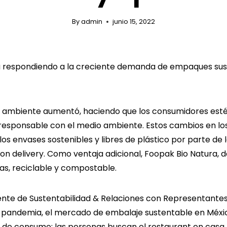
By
admin
junio 15, 2022
á respondiendo a la creciente demanda de empaques sust
o ambiente aumentó, haciendo que los consumidores estén
esponsable con el medio ambiente. Estos cambios en lo
s envases sostenibles y libres de plástico por parte de 
n delivery. Como ventaja adicional, Foopak Bio Natura, d
s, reciclable y compostable.
dente de Sustentabilidad & Relaciones con Representantes
 pandemia, el mercado de embalaje sustentable en México
de consumo; las personas buscan el restaurant en casa, 