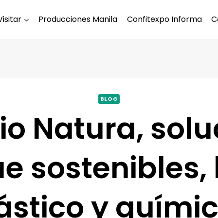
Visitar
Producciones Manila
Confitexpo Informa
C
BLOG
io Natura, solu
 sostenibles, l
ástico y quími