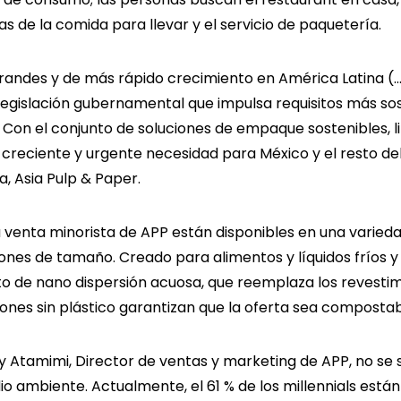
s de la comida para llevar y el servicio de paquetería.
andes y de más rápido crecimiento en América Latina (…
legislación gubernamental que impulsa requisitos más so
 Con el conjunto de soluciones de empaque sostenibles, l
creciente y urgente necesidad para México y el resto del
, Asia Pulp & Paper.
 la venta minorista de APP están disponibles en una vari
nes de tamaño. Creado para alimentos y líquidos fríos y ca
o de nano dispersión acuosa, que reemplaza los revestim
iones sin plástico garantizan que la oferta sea compostab
ny Atamimi, Director de ventas y marketing de APP, no se 
o ambiente. Actualmente, el 61 % de los millennials está