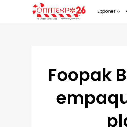
Exponer
Foopak B
empaque
pl