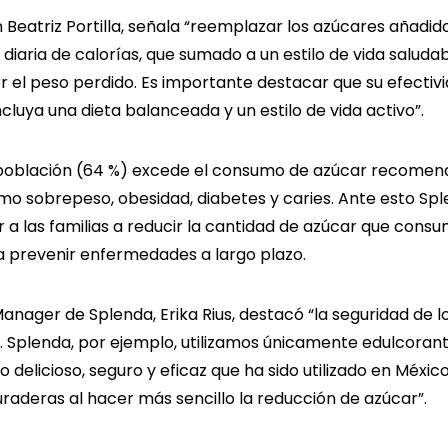
ón Beatriz Portilla, señala “reemplazar los azúcares añadi
 diaria de calorías, que sumado a un estilo de vida salud
 el peso perdido. Es importante destacar que su efectiv
luya una dieta balanceada y un estilo de vida activo”.
 población (64 %) excede el consumo de azúcar recomend
o sobrepeso, obesidad, diabetes y caries. Ante esto Spl
a las familias a reducir la cantidad de azúcar que cons
 prevenir enfermedades a largo plazo.
anager de Splenda, Erika Rius, destacó “la seguridad de 
. Splenda, por ejemplo, utilizamos únicamente edulcorant
delicioso, seguro y eficaz que ha sido utilizado en Méxi
uraderas al hacer más sencillo la reducción de azúcar”.