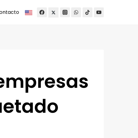
ontacto
 empresas
quetado