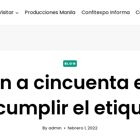
Visitar
Producciones Manila
Confitexpo Informa
C
BLOG
n a cincuenta
cumplir el eti
By
admin
febrero 1, 2022