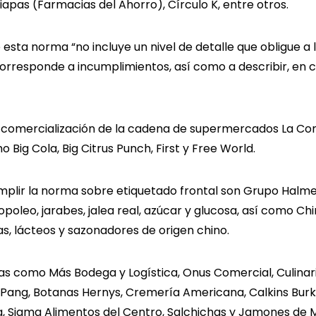
pas (Farmacias del Ahorro), Círculo K, entre otros.
 esta norma “no incluye un nivel de detalle que obligue a
orresponde a incumplimientos, así como a describir, en 
e comercialización de la cadena de supermercados La Com
ig Cola, Big Citrus Punch, First y Free World.
plir la norma sobre etiquetado frontal son Grupo Halme
ropoleo, jarabes, jalea real, azúcar y glucosa, así como 
as, lácteos y sazonadores de origen chino.
s como Más Bodega y Logística, Onus Comercial, Culinar
k Pang, Botanas Hernys, Cremería Americana, Calkins Bur
a, Sigma Alimentos del Centro, Salchichas y Jamones de M