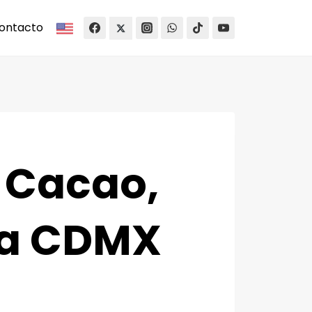
ontacto
e Cacao,
 a CDMX