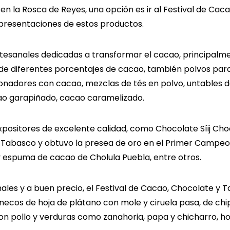
 en la Rosca de Reyes, una opción es ir al Festival de C
presentaciones de estos productos.
rtesanales dedicadas a transformar el cacao, principalme
 de diferentes porcentajes de cacao, también polvos par
onadores con cacao, mezclas de tés en polvo, untables 
o garapiñado, cacao caramelizado.
xpositores de excelente calidad, como Chocolate Síij Ch
 Tabasco y obtuvo la presea de oro en el Primer Campe
y espuma de cacao de Cholula Puebla, entre otros.
ales y a buen precio, el Festival de Cacao, Chocolate y 
ecos de hoja de plátano con mole y ciruela pasa, de chip
 con pollo y verduras como zanahoria, papa y chicharro, 