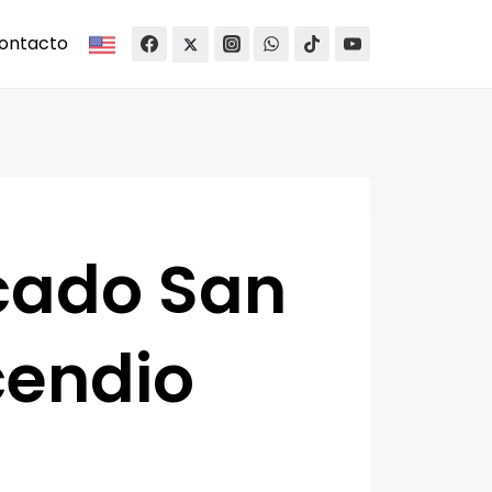
ontacto
cado San
cendio