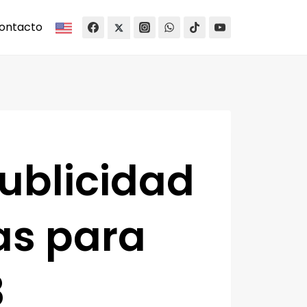
ontacto
ublicidad
as para
3