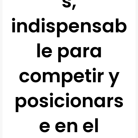
s,
indispensab
le para
competir y
posicionars
e en el