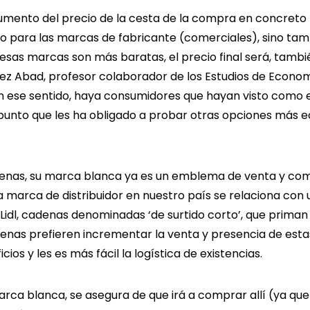
aumento del precio de la cesta de la compra en concreto 
lo para las marcas de fabricante (comerciales), sino tam
esas marcas son más baratas, el precio final será, tamb
uez Abad, profesor colaborador de los Estudios de Econo
en ese sentido, haya consumidores que hayan visto como e
n punto que les ha obligado a probar otras opciones más
denas, su marca blanca ya es un emblema de venta y comer
a marca de distribuidor en nuestro país se relaciona co
Lidl, cadenas denominadas ‘de surtido corto’, que priman 
nas prefieren incrementar la venta y presencia de estas 
s y les es más fácil la logística de existencias.
su marca blanca, se asegura de que irá a comprar allí (ya