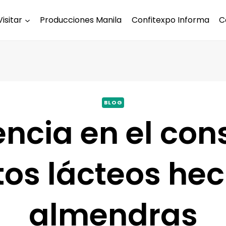
Visitar
Producciones Manila
Confitexpo Informa
C
BLOG
encia en el co
os lácteos he
almendras