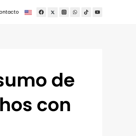
ontacto
nsumo de
chos con