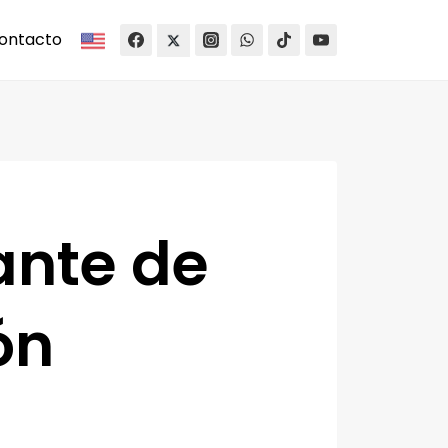
ontacto
ante de
ón