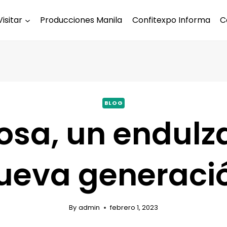
Visitar
Producciones Manila
Confitexpo Informa
C
BLOG
losa, un endulz
ueva generaci
By
admin
febrero 1, 2023