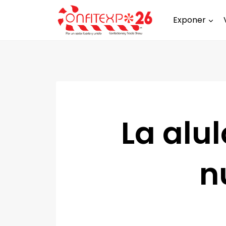
Exponer
La alu
n